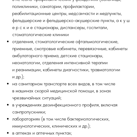
поликлиники, санатории, профилактории,
реабилитационные центры, медсанчасти и медпункты,
фельдшерские и фельдшерско-акушерские пункты, а к у ш
е р с к и е стационары, диспансеры, госпитали,
стоматологические клиники
отделения, стоматологические офтальмологические,
приемные, смотровые кабинеты, перевязочные, кабинеты
амбулаторного приема, детские стационары,
неонатологии, отделения интенсивной терапии
и реанимации, кабинеты диагностики, травматологии
и др.);
на санитарном транспорте всех видов, в том числе
в машинах скорой медицинской помощи, в зонах
чрезвычайных ситуаций;
в учреждениях дезинфекционного профиля, включая
санпропускники;
лабораториях (в том числе бактериологических,
иммунологических, клинических и др.);
в аптеках и аптечных пунктах;