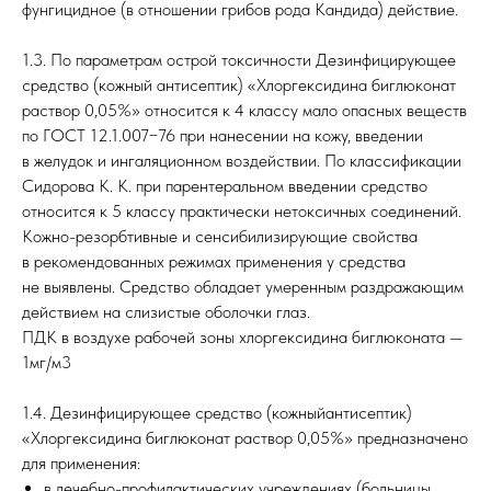
фунгицидное (в отношении грибов рода Кандида) действие.
1.3. По параметрам острой токсичности Дезинфицирующее
средство (кожный антисептик) «Хлоргексидина биглюконат
раствор 0,05%» относится к 4 классу мало опасных веществ
по ГОСТ 12.1.007−76 при нанесении на кожу, введении
в желудок и ингаляционном воздействии. По классификации
Сидорова К. К. при парентеральном введении средство
относится к 5 классу практически нетоксичных соединений.
Кожно-резорбтивные и сенсибилизирующие свойства
в рекомендованных режимах применения у средства
не выявлены. Средство обладает умеренным раздражающим
действием на слизистые оболочки глаз.
ПДК в воздухе рабочей зоны хлоргексидина биглюконата —
1мг/м3
1.4. Дезинфицирующее средство (кожныйантисептик)
«Хлоргексидина биглюконат раствор 0,05%» предназначено
для применения:
в лечебно-профилактических учреждениях (больницы,