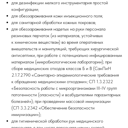
для дезинфекции мелкого инструментария простой
конфигурации;
для обеззараживания кожи инъекционного поля;
для санитарной обработки кожных покровов;
для обеззараживания надетых на руки персонала
резиновых перчаток (из материалов, устойчивых
к химическим веществам) во время оперативных
вмешательств и манипуляций, требующих хирургической
антисептики, при работе с потенциально инфицированным
материалом (микробиологические лаборатории); при
сборе медицинских отходов классов Б и В (СанПиН
2.1.7.2790 «Санитарно-эпидемиологические требования
к обращению медицинскими отходами»; СП 1.3.2322
«Безопасность работы с микроорганизмами III-IV групп
патогенности (опасности) и возбудителями паразитарных
болезней»); при проведении массовой иммунизации
(СП 3.3.2342 «Обеспечение безопасности
иммунизации»);
для гигиенической обработки рук медицинского
персонала, в том числе персонала машин скорой