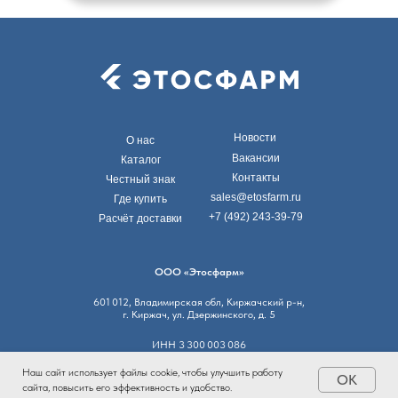
Новости
О нас
Вакансии
Каталог
Контакты
Честный знак
sales@etosfarm.ru
Где купить
+7 (492) 243-39-79
Расчёт доставки
ООО «Этосфарм»
601 012, Владимирская обл, Киржачский р-н,
г. Киржач, ул. Дзержинского, д. 5
ИНН 3 300 003 086
КПП 330 001 001
ОГРН 1 233 300 005 487
Наш сайт использует файлы cookie, чтобы улучшить работу
ОК
сайта, повысить его эффективность и удобство.